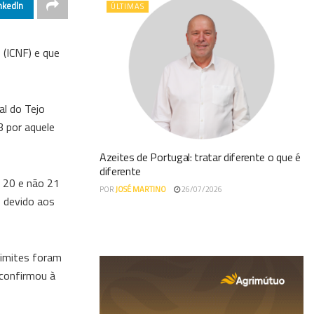
nkedIn
ÚLTIMAS
 (ICNF) e que
al do Tejo
3 por aquele
Azeites de Portugal: tratar diferente o que é
diferente
e 20 e não 21
POR
JOSÉ MARTINO
26/07/2026
o devido aos
limites foram
 confirmou à