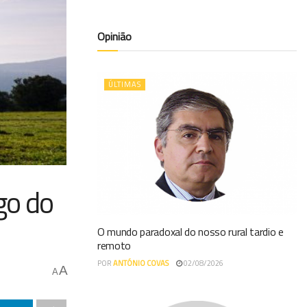
Opinião
ÚLTIMAS
go do
O mundo paradoxal do nosso rural tardio e
remoto
POR
ANTÓNIO COVAS
02/08/2026
A
A