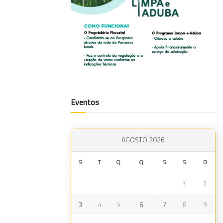
Eventos
AGOSTO 2026
S
T
Q
Q
S
S
D
1
2
3
4
5
6
7
8
9