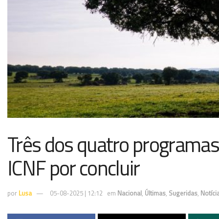
Três dos quatro programas 
ICNF por concluir
por
Lusa
05-08-2025 | 12:12
em
Nacional
,
Últimas
,
Sugeridas
,
Notíci