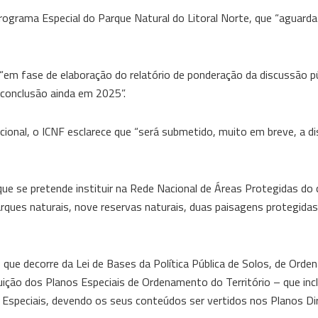
ograma Especial do Parque Natural do Litoral Norte, que “aguarda
em fase de elaboração do relatório de ponderação da discussão pú
 conclusão ainda em 2025”.
ional, o ICNF esclarece que “será submetido, muito em breve, a d
e se pretende instituir na Rede Nacional de Áreas Protegidas do 
arques naturais, nove reservas naturais, duas paisagens protegidas
e decorre da Lei de Bases da Política Pública de Solos, de Ord
tuição dos Planos Especiais de Ordenamento do Território – que in
speciais, devendo os seus conteúdos ser vertidos nos Planos Di