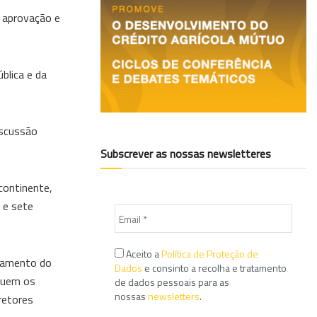
 aprovação e
blica e da
iscussão
Subscrever as nossas newsletteres
continente,
 e sete
Aceito a
Política de Proteção de
enamento do
Dados
e consinto a recolha e tratamento
cluem os
de dados pessoais para as
nossas
newsletters
.
retores