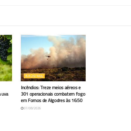
NACIONAL
Incêndios: Treze meios aéreos e
a uva
301 operacionais combatem fogo
em Fornos de Algodres às 16:50
07/08/2026