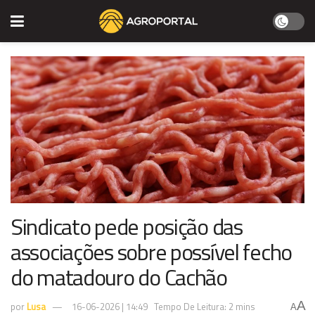
Sindicato pede posição das
associações sobre possível fecho
do matadouro do Cachão
A
por
Lusa
16-06-2026 | 14:49
Tempo De Leitura: 2 mins
A