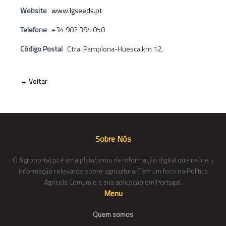
Website
www.lgseeds.pt
Telefone
+34 902 394 050
Código Postal
Ctra. Pamplona-Huesca km 12,
← Voltar
Sobre Nós
O Agroportal.pt é uma plataforma de informação digital que reúne a
informação relevante sobre agricultura. Tem um foco na Política
Agrícola Comum e a sua aplicação em Portugal.
Menu
Quem somos