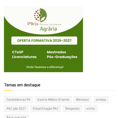
Temas em destaque
Candidaturas PU
Guerra Médio Oriente
Mercosul
ovibeja
PAC pós 2027
Simplificação PAC
Temporais
vinho
Água que Une