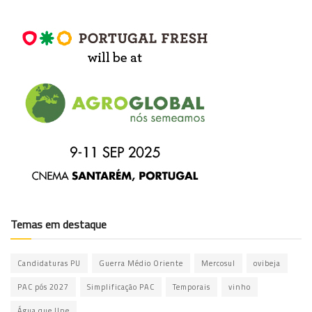
Temas em destaque
Candidaturas PU
Guerra Médio Oriente
Mercosul
ovibeja
PAC pós 2027
Simplificação PAC
Temporais
vinho
Água que Une