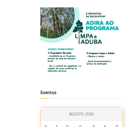
Eventos
AGOSTO 2026
S
T
Q
Q
S
S
D