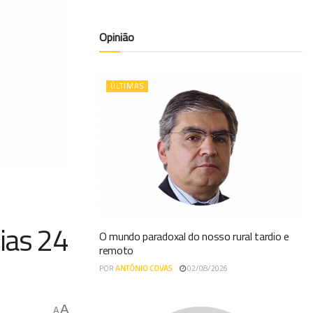
Opinião
ÚLTIMAS
ias 24
O mundo paradoxal do nosso rural tardio e
remoto
POR
ANTÓNIO COVAS
02/08/2026
A
A