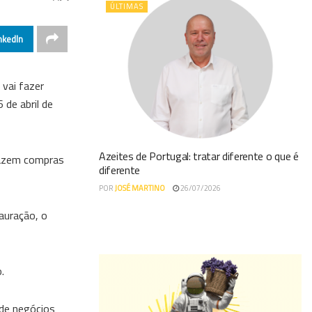
ÚLTIMAS
nkedIn
 vai fazer
de abril de
Azeites de Portugal: tratar diferente o que é
 fazem compras
diferente
POR
JOSÉ MARTINO
26/07/2026
auração, o
.
 de negócios