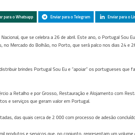
ar para o Whatsapp
Enviar para o Telegram
Enviar para o Li
cional, que se celebra a 26 de abril. Este ano, o Portugal Sou Eu
 no Mercado do Bolhão, no Porto, que será palco nos dias 24 e 26 
 distribuir brindes Portugal Sou Eu e “apoiar” os portugueses que
omércio a Retalho e por Grosso, Restauração e Alojamento com Rest
dutos e serviços que geram valor em Portugal.
adas, das quais cerca de 2 000 com processo de adesão concluído
mil produtos e serviços que, no conjunto, representam um volume