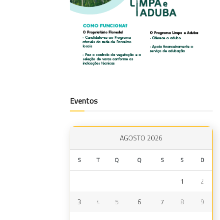
Eventos
AGOSTO 2026
S
T
Q
Q
S
S
D
1
2
3
4
5
6
7
8
9