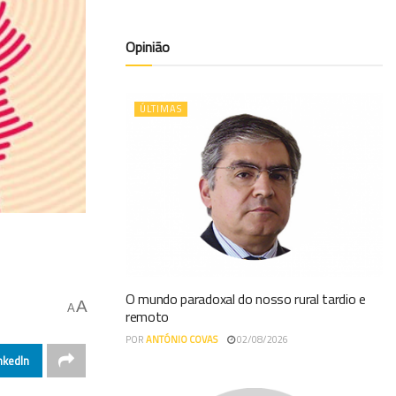
Opinião
ÚLTIMAS
O mundo paradoxal do nosso rural tardio e
A
A
remoto
POR
ANTÓNIO COVAS
02/08/2026
nkedIn