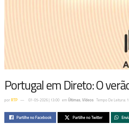
Portugal em Direto: O verã
por
RTP
07-05-2026 | 13:00
em
Últimas
,
Vídeos
Tempo De Leitura: 1
Partilhe no Facebook
Partilhe no Twitter
Envi