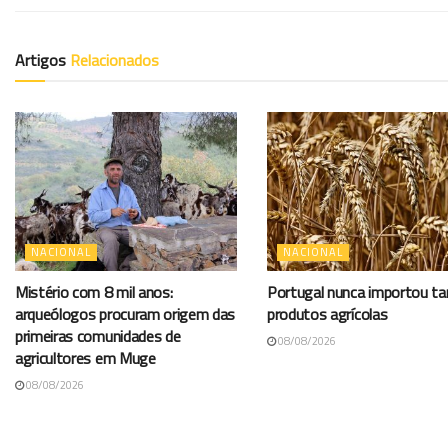
Artigos
Relacionados
NACIONAL
NACIONAL
Mistério com 8 mil anos:
Portugal nunca importou t
arqueólogos procuram origem das
produtos agrícolas
primeiras comunidades de
08/08/2026
agricultores em Muge
08/08/2026