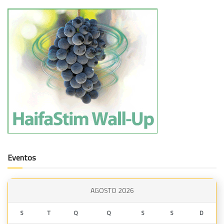
Eventos
AGOSTO 2026
S
T
Q
Q
S
S
D