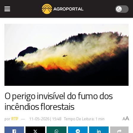
O perigo invisível do fumo dos
incêndios florestais
A
por
RTP
11-05-2026 | 15:48
Tempo De Leitura: 1 min
A