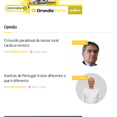
Opinião
O mundo paradoxal do nosso rural
ÚLTIMAS
tardio e remoto
POR
ANTÓNIO COVAS
02/08/2026
Azeites de Portugal: tratar diferente o
ÚLTIMAS
que é diferente
POR
JOSÉ MARTINO
26/07/2026