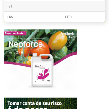
31
« JUL
SET »