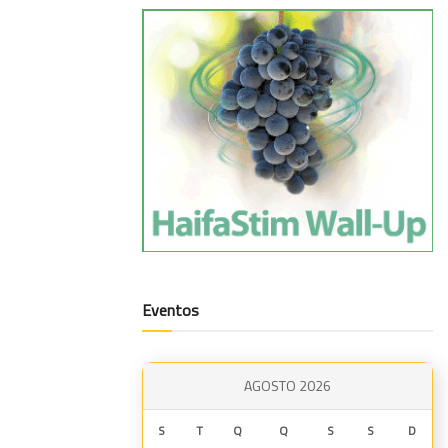
Eventos
AGOSTO 2026
S
T
Q
Q
S
S
D