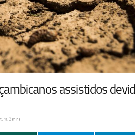
çambicanos assistidos devid
s
tura: 2 mins