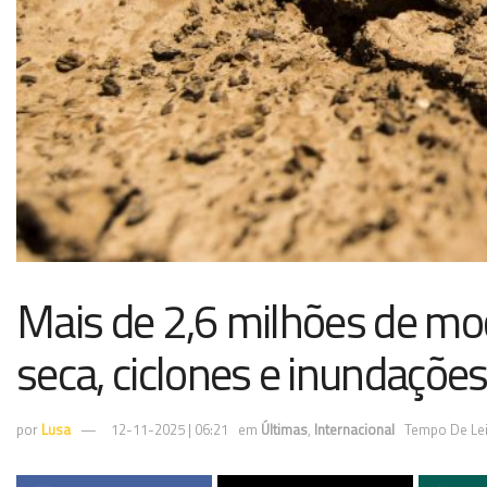
Mais de 2,6 milhões de mo
seca, ciclones e inundaçõe
por
Lusa
12-11-2025 | 06:21
em
Últimas
,
Internacional
Tempo De Lei