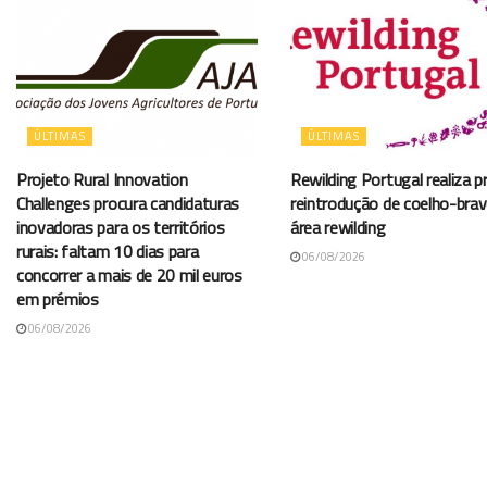
ÚLTIMAS
ÚLTIMAS
Projeto Rural Innovation
Rewilding Portugal realiza p
Challenges procura candidaturas
reintrodução de coelho-bra
inovadoras para os territórios
área rewilding
rurais: faltam 10 dias para
06/08/2026
concorrer a mais de 20 mil euros
em prémios
06/08/2026