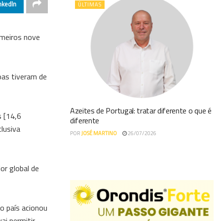
nkedIn
ÚLTIMAS
imeiros nove
oas tiveram de
Azeites de Portugal: tratar diferente o que é
s [14,6
diferente
lusiva
POR
JOSÉ MARTINO
26/07/2026
or global de
 o país acionou
ai permitir