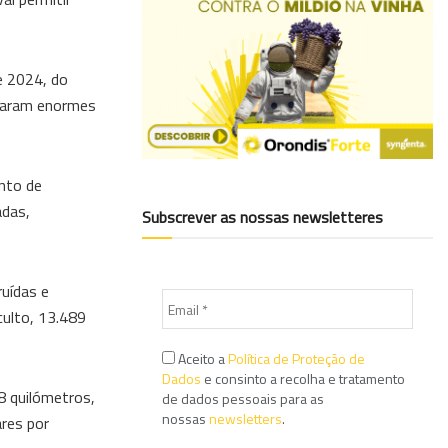
e 2024, do
ausaram enormes
nto de
adas,
Subscrever as nossas newsletteres
uídas e
culto, 13.489
Aceito a
Política de Proteção de
Dados
e consinto a recolha e tratamento
8 quilómetros,
de dados pessoais para as
nossas
newsletters
.
ares por