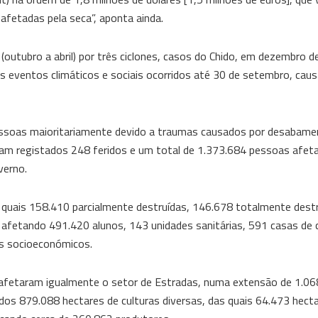
 afetadas pela seca”, aponta ainda.
(outubro a abril) por três ciclones, casos do Chido, em dezembro d
tros eventos climáticos e sociais ocorridos até 30 de setembro, c
ssoas maioritariamente devido a traumas causados por desabame
ram registados 248 feridos e um total de 1.373.684 pessoas afet
verno.
quais 158.410 parcialmente destruídas, 146.678 totalmente destr
, afetando 491.420 alunos, 143 unidades sanitárias, 591 casas de 
os socioeconómicos.
afetaram igualmente o setor de Estradas, numa extensão de 1.06
dos 879.088 hectares de culturas diversas, das quais 64.473 hect