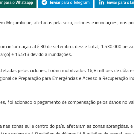
ar para o Whatsapp
Enviar para o Telegram
Enviar para o Li
em Moçambique, afetadas pela seca, ciclones e inundações, nos pr
com informação até 30 de setembro, desse total, 1.530.000 pess
março) e 15.513 devido a inundações.
fetadas pelos ciclones, foram mobilizados 16,8 milhões de dólare
ional de Preparação para Emergências e Acesso a Recuperação Inc
nes, foi acionado o pagamento de compensação pelos danos no val
a nas zonas sul e centro do país, afetaram as zonas abrangidas, e
na ordem de 1,8 milhões de dólares [1,5 milhões de euros], que v