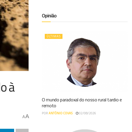
Opinião
ÚLTIMAS
o à
O mundo paradoxal do nosso rural tardio e
remoto
POR
ANTÓNIO COVAS
02/08/2026
A
A