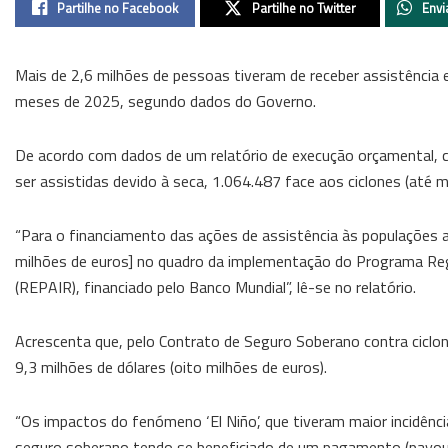
Partilhe no Facebook
Partilhe no Twitter
Envi
Mais de 2,6 milhões de pessoas tiveram de receber assistência 
meses de 2025, segundo dados do Governo.
De acordo com dados de um relatório de execução orçamental, 
ser assistidas devido à seca, 1.064.487 face aos ciclones (até 
“Para o financiamento das ações de assistência às populações a
milhões de euros] no quadro da implementação do Programa Reg
(REPAIR), financiado pelo Banco Mundial”, lê-se no relatório.
Acrescenta que, pelo Contrato de Seguro Soberano contra ciclo
9,3 milhões de dólares (oito milhões de euros).
“Os impactos do fenómeno ‘El Niño’, que tiveram maior incidênci
seguro soberano tendo se beneficiado de um pagamento (payout) 