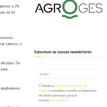
 apenas 4,7%
mais de 60
ecisores
air talento, o
Subscrever as nossas newsletteres
 décadas. De
 pela
Aceito a
Política de Proteção de
rabalhadores
Dados
e consinto a recolha e tratamento
de dados pessoais para as
nossas
newsletters
.