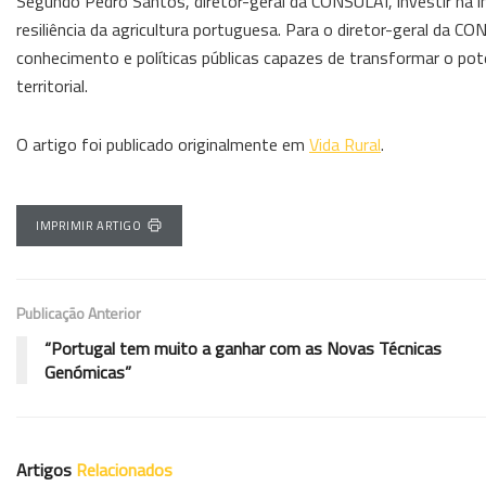
Segundo Pedro Santos, diretor-geral da CONSULAI, investir na in
resiliência da agricultura portuguesa. Para o diretor-geral da C
conhecimento e políticas públicas capazes de transformar o po
territorial.
O artigo foi publicado originalmente em
Vida Rural
.
IMPRIMIR ARTIGO
Publicação Anterior
“Portugal tem muito a ganhar com as Novas Técnicas
Genómicas”
Artigos
Relacionados