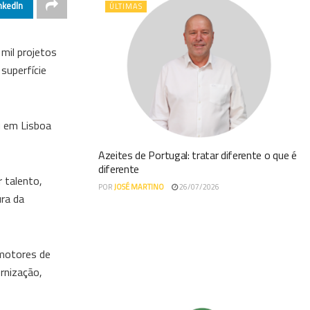
nkedIn
ÚLTIMAS
mil projetos
superfície
u em Lisboa
Azeites de Portugal: tratar diferente o que é
diferente
 talento,
POR
JOSÉ MARTINO
26/07/2026
ura da
 motores de
rnização,