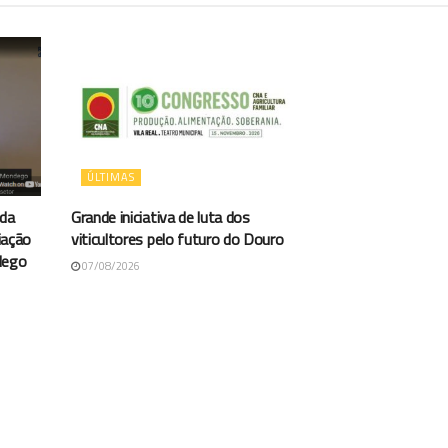
ÚLTIMAS
 da
Grande iniciativa de luta dos
iação
viticultores pelo futuro do Douro
dego
07/08/2026