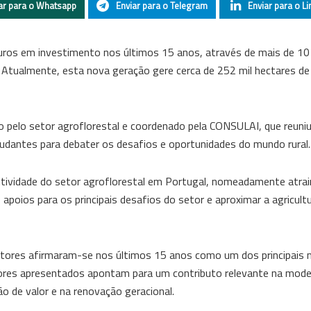
ar para o Whatsapp
Enviar para o Telegram
Enviar para o Li
euros em investimento nos últimos 15 anos, através de mais de 10 
 Atualmente, esta nova geração gere cerca de 252 mil hectares de 
pelo setor agroflorestal e coordenado pela CONSULAI, que reuni
studantes para debater os desafios e oportunidades do mundo rural.
titividade do setor agroflorestal em Portugal, nomeadamente atrair
os apoios para os principais desafios do setor e aproximar a agricult
ltores afirmaram-se nos últimos 15 anos como um dos principais
dores apresentados apontam para um contributo relevante na mode
o de valor e na renovação geracional.