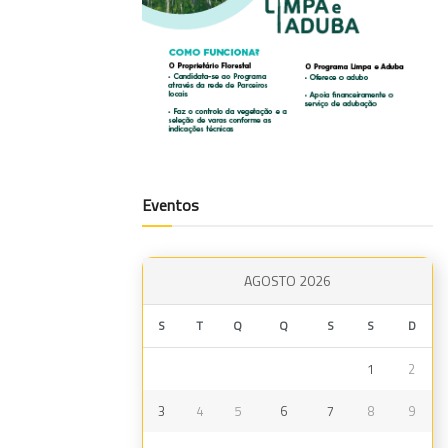
Eventos
AGOSTO 2026
S
T
Q
Q
S
S
D
1
2
3
4
5
6
7
8
9