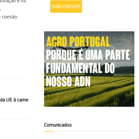
inovação e na
,
e coesão
 da UE à carne
Comunicados