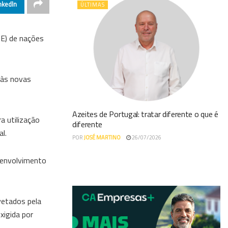
nkedIn
ÚLTIMAS
UE) de nações
 às novas
Azeites de Portugal: tratar diferente o que é
a utilização
diferente
l.
POR
JOSÉ MARTINO
26/07/2026
esenvolvimento
vetados pela
xigida por