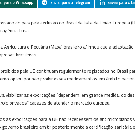
ar para o Whatsapp
Enviar para o Telegram
Enviar para o Li
privado do país pela exclusão do Brasil da lista da União Europeia (
 agência Lusa.
Agricultura e Pecuária (Mapa) brasileiro afirmou que a adaptação
resas brasileiras.
roibidos pela UE continuam regularmente registados no Brasil par
governo optou por não proibir esses medicamentos em âmbito naciona
para viabilizar as exportações “dependem, em grande medida, do d
trolo privados” capazes de atender o mercado europeu.
os às exportações para a UE não recebessem os antimicrobianos 
 governo brasileiro emitir posteriormente a certificação sanitária e