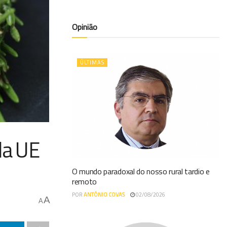
Opinião
ÚLTIMAS
da UE
O mundo paradoxal do nosso rural tardio e
remoto
POR
ANTÓNIO COVAS
02/08/2026
A
A