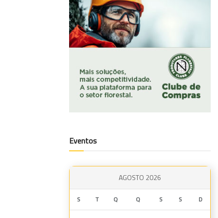
Eventos
AGOSTO 2026
S
T
Q
Q
S
S
D