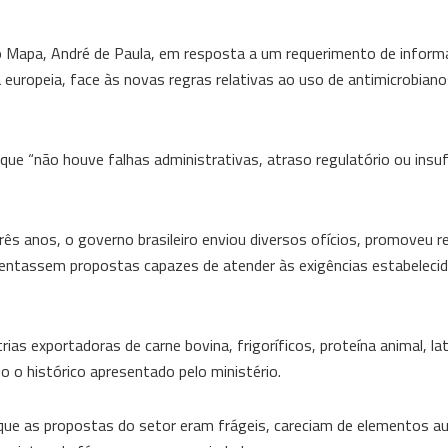
o Mapa, André de Paula, em resposta a um requerimento de inform
ta europeia, face às novas regras relativas ao uso de antimicrobian
que “não houve falhas administrativas, atraso regulatório ou insuf
ês anos, o governo brasileiro enviou diversos ofícios, promoveu r
sentassem propostas capazes de atender às exigências estabelecid
 exportadoras de carne bovina, frigoríficos, proteína animal, latic
o o histórico apresentado pelo ministério.
e as propostas do setor eram frágeis, careciam de elementos au