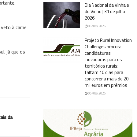
ortante,
Dia Nacional da Vinha e
do Vinho | 31 de julho
2026
06/08/2026
 veto à carne
Projeto Rural Innovation
Challenges procura
l, já que os
candidaturas
inovadoras para os
territórios rurais:
faltam 10 dias para
concorrer a mais de 20
mil euros em prémios
06/08/2026
ais da