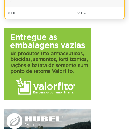
31
« JUL
SET »