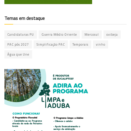
Temas em destaque
Candidaturas PU
Guerra Médio Oriente
Mercosul
ovibeja
PAC pós 2027
Simplificação PAC
Temporais
vinho
Água que Une