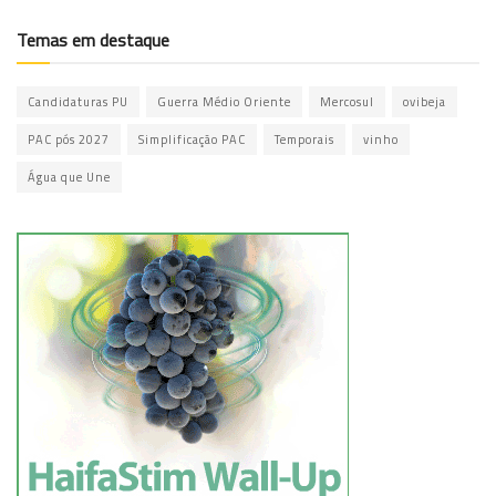
Temas em destaque
Candidaturas PU
Guerra Médio Oriente
Mercosul
ovibeja
PAC pós 2027
Simplificação PAC
Temporais
vinho
Água que Une