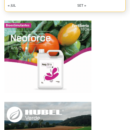
« JUL
SET »