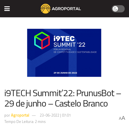
i9TECH Summit’22: PrunusBot –
29 de junho – Castelo Branco
por
Agroportal
23-06-2022 | 07:01
A
A
Tempo De Leitura: 2 mins