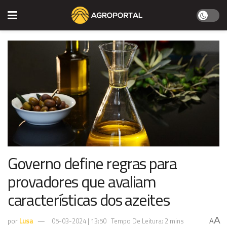
Governo define regras para
provadores que avaliam
características dos azeites
A
por
Lusa
05-03-2024 | 13:50
Tempo De Leitura: 2 mins
A