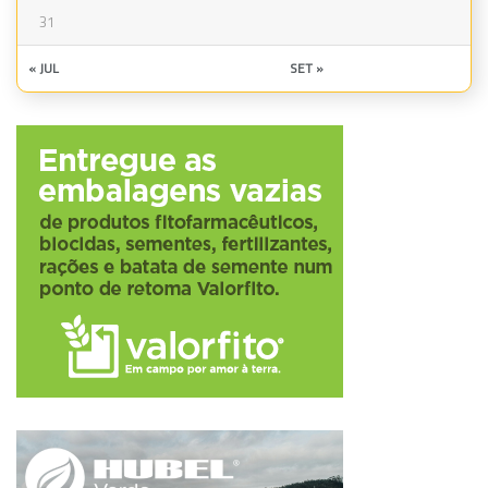
31
« JUL
SET »