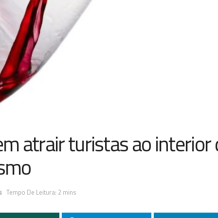
atrair turistas ao interior
ismo
s
Tempo De Leitura: 2 mins