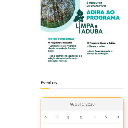
Eventos
AGOSTO 2026
S
T
Q
Q
S
S
D