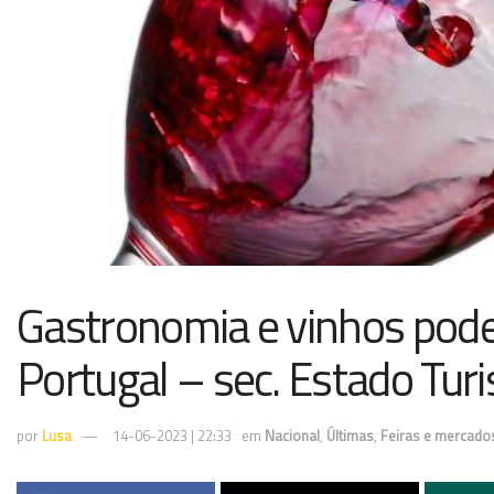
Gastronomia e vinhos podem 
Portugal – sec. Estado Tur
por
Lusa
14-06-2023 | 22:33
em
Nacional
,
Últimas
,
Feiras e mercado