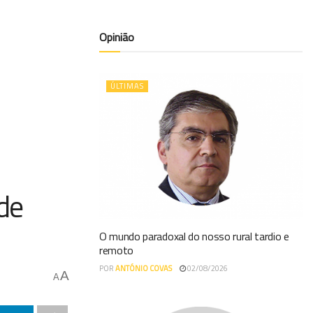
Opinião
ÚLTIMAS
 de
O mundo paradoxal do nosso rural tardio e
remoto
POR
ANTÓNIO COVAS
02/08/2026
A
A