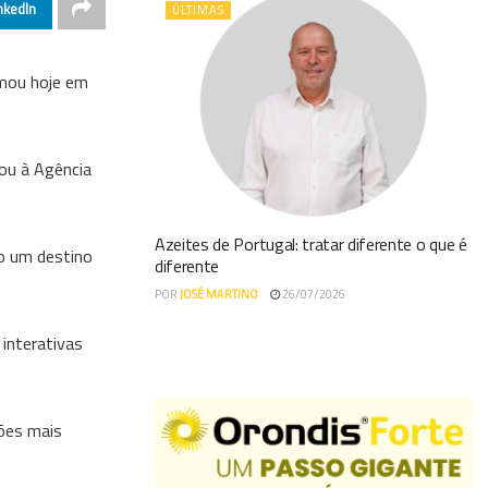
nkedIn
ÚLTIMAS
rmou hoje em
mou à Agência
Azeites de Portugal: tratar diferente o que é
mo um destino
diferente
POR
JOSÉ MARTINO
26/07/2026
 interativas
iões mais