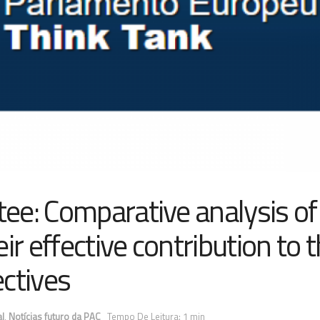
ee: Comparative analysis of
ir effective contribution to 
ctives
al
,
Notícias futuro da PAC
Tempo De Leitura: 1 min