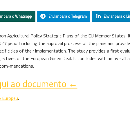
ar para o Whatsapp
Enviar para o Telegram
Enviar para o Li
n Agricultural Policy Strategic Plans of the EU Member States. I
7 period including the approval pro-cess of the plans and provid
ecificities of their implementation. The study provides a first eval
bjectives of the European Green Deal. It concludes with an overall a
recom-mendations.
qui ao documento ←
o Europeu
.