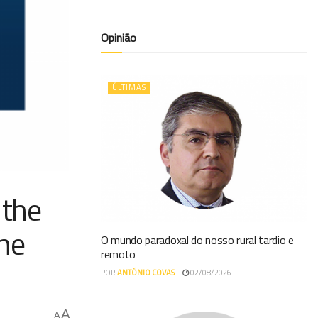
Opinião
ÚLTIMAS
 the
the
O mundo paradoxal do nosso rural tardio e
remoto
POR
ANTÓNIO COVAS
02/08/2026
A
A