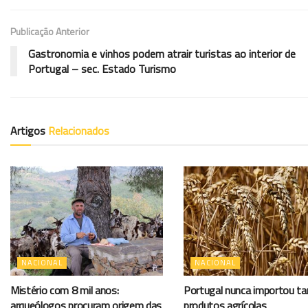
Publicação Anterior
Gastronomia e vinhos podem atrair turistas ao interior de
Portugal – sec. Estado Turismo
Artigos
Relacionados
NACIONAL
NACIONAL
Mistério com 8 mil anos:
Portugal nunca importou t
arqueólogos procuram origem das
produtos agrícolas