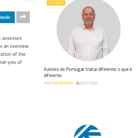
ÚLTIMAS
nkedIn
t assesses
es an overview
uation of the
nal-ysis of
Azeites de Portugal: tratar diferente o que é
diferente
POR
JOSÉ MARTINO
26/07/2026