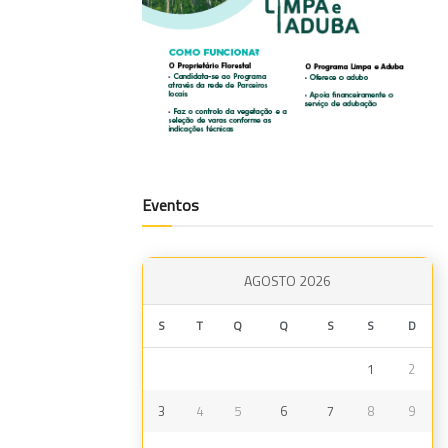
Eventos
AGOSTO 2026
S
T
Q
Q
S
S
D
1
2
3
4
5
6
7
8
9