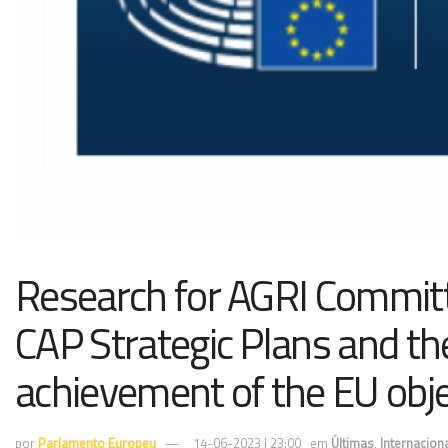
Research for AGRI Committ
CAP Strategic Plans and the
achievement of the EU obje
por
Parlamento Europeu
14-06-2023 | 23:00
em
Últimas
,
Internacion