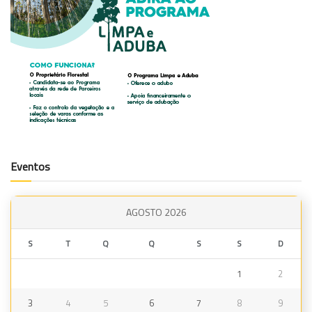
Eventos
AGOSTO 2026
S
T
Q
Q
S
S
D
1
2
3
4
5
6
7
8
9