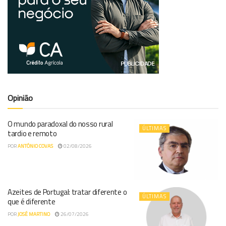
Opinião
O mundo paradoxal do nosso rural
ÚLTIMAS
tardio e remoto
POR
ANTÓNIO COVAS
02/08/2026
Azeites de Portugal: tratar diferente o
ÚLTIMAS
que é diferente
POR
JOSÉ MARTINO
26/07/2026