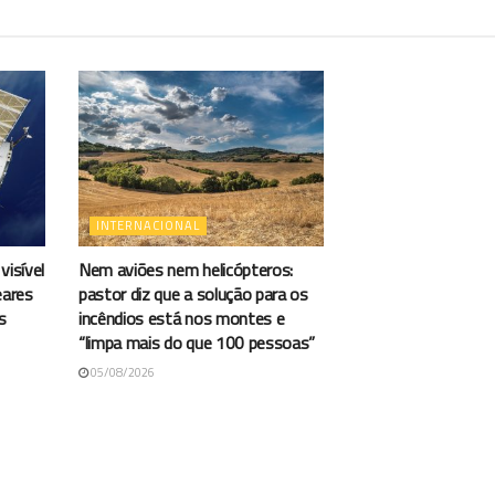
INTERNACIONAL
visível
Nem aviões nem helicópteros:
eares
pastor diz que a solução para os
s
incêndios está nos montes e
“limpa mais do que 100 pessoas”
05/08/2026