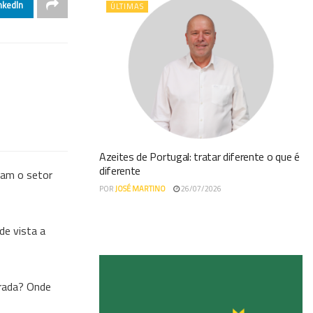
nkedIn
ÚLTIMAS
Azeites de Portugal: tratar diferente o que é
diferente
gam o setor
POR
JOSÉ MARTINO
26/07/2026
de vista a
erada? Onde