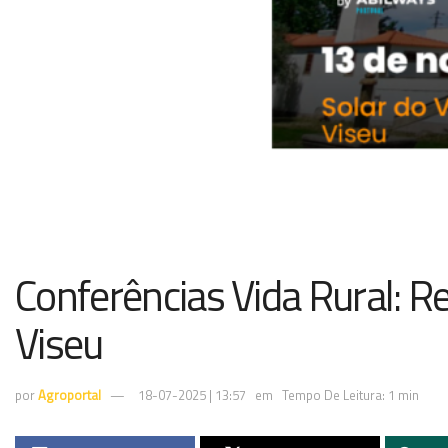
Conferências Vida Rural: R
Viseu
por
Agroportal
18-07-2025 | 13:57
em
Tempo De Leitura: 1 min