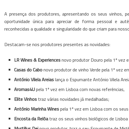
A presença dos produtores, apresentando os seus vinhos, p
oportunidade única para apreciar de forma pessoal e autên
reconhecidas a qualidade e singularidade do que criam para nosso
Destacam-se nos produtores presentes as novidades:
LR Wines & Experiences
novo produtor Douro pela 1ª vez e
Casas do Cabo
novo produtor de vinho Verde pela 1ª vez e
António Vilela Areias
lança o Espumante António Vilela Areia
Aromas4U
pela 1ª vez em Lisboa com novas referências,
Elite Vinhos
traz várias novidades já medalhadas;
António Marinha Wines
pela 1ª vez em Lisboa com os seus
Encosta da Relôa
traz os seus vinhos biológicos de Lisboa 
Myrtillus Dei
novo produtor, traz o seu Espumante de Mirti