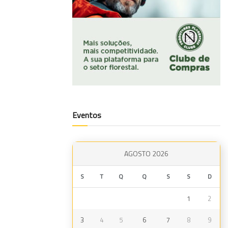
Eventos
AGOSTO 2026
S
T
Q
Q
S
S
D
1
2
3
4
5
6
7
8
9