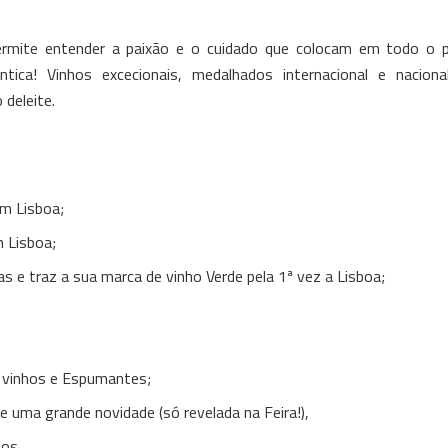
ermite entender a paixão e o cuidado que colocam em todo o 
tica! Vinhos excecionais, medalhados internacional e naciona
 deleite.
m Lisboa;
m Lisboa;
s e traz a sua marca de vinho Verde pela 1ª vez a Lisboa;
 vinhos e Espumantes;
e uma grande novidade (só revelada na Feira!),
los,