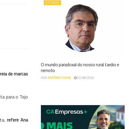
ÚLTIMAS
O mundo paradoxal do nosso rural tardio e
remoto
reia de marcas
POR
ANTÓNIO COVAS
02/08/2026
sta para o Tejo
rta,
refere Ana