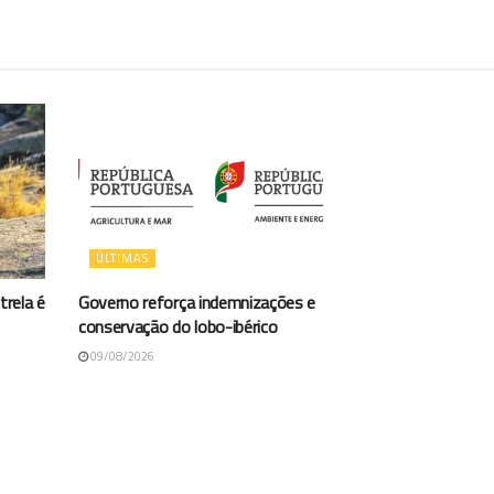
ÚLTIMAS
trela é
Governo reforça indemnizações e
conservação do lobo-ibérico
09/08/2026