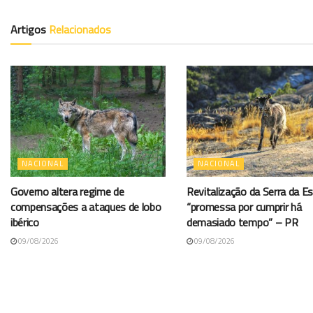
Artigos
Relacionados
NACIONAL
NACIONAL
Governo altera regime de
Revitalização da Serra da Es
compensações a ataques de lobo
“promessa por cumprir há
ibérico
demasiado tempo” – PR
09/08/2026
09/08/2026