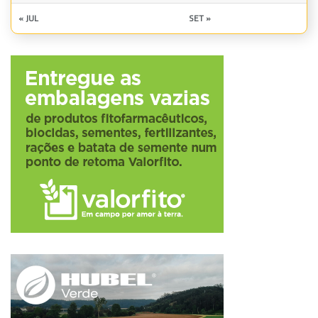
« JUL
SET »