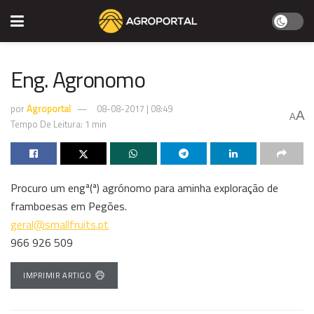
Eng. Agronomo
por
Agroportal
08-08-2017 | 08:49
A
A
Tempo De Leitura: 1 min
Procuro um engª(ª) agrónomo para aminha exploração de
framboesas em Pegões.
geral@smallfruits.pt
966 926 509
IMPRIMIR ARTIGO