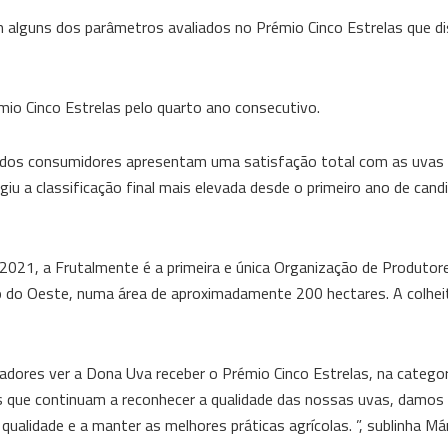
am alguns dos parâmetros avaliados no Prémio Cinco Estrelas que di
io Cinco Estrelas pelo quarto ano consecutivo.
ria dos consumidores apresentam uma satisfação total com as uva
iu a classificação final mais elevada desde o primeiro ano de candi
021, a Frutalmente é a primeira e única Organização de Produtor
o do Oeste, numa área de aproximadamente 200 hectares. A colhei
ores ver a Dona Uva receber o Prémio Cinco Estrelas, na categori
 que continuam a reconhecer a qualidade das nossas uvas, damos
ualidade e a manter as melhores práticas agrícolas. ”, sublinha Má