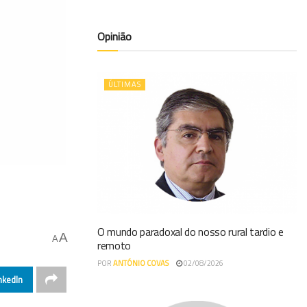
Opinião
ÚLTIMAS
O mundo paradoxal do nosso rural tardio e
A
A
remoto
POR
ANTÓNIO COVAS
02/08/2026
nkedIn