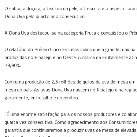
O sabor, a doçura, a textura da pele, a frescura e o aspeto for
Dona Uva pelo quarto ano consecutivo.
A Dona Uva destacou-se na categoria Fruta e conquistou o Prém
O relatório do Prémio Cinco Estrelas indica que a grande maio
produzidas no Ribatejo e no Oeste. A marca da Frutalmente ating
79,90%.
Com uma produção de 2,5 milhões de quilos de uva de mesa em 2
mesa do país. As uvas Dona Uva nascem no Ribatejo e na regiã
geralmente, entre julho e novembro.
“É uma enorme satisfação para os nossos produtores e colaborad
quarta vez consecutiva. Como agradecimento aos Consumidores
garantia que continuaremos a produzir uvas de mesa de elevada q