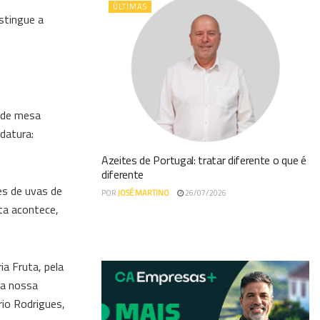
ÚLTIMAS
stingue a
s de mesa
datura:
Azeites de Portugal: tratar diferente o que é
diferente
es de uvas de
POR
JOSÉ MARTINO
26/07/2026
ta acontece,
a Fruta, pela
 a nossa
rio Rodrigues,