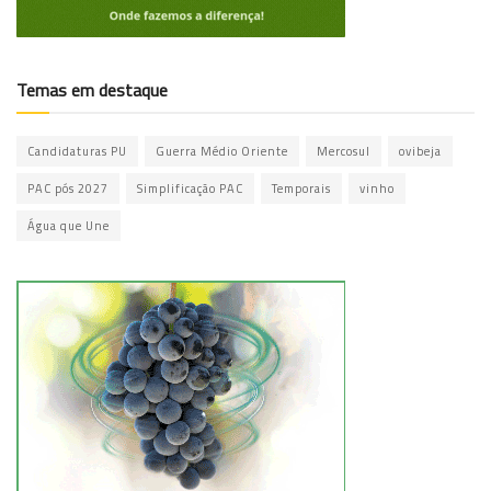
Temas em destaque
Candidaturas PU
Guerra Médio Oriente
Mercosul
ovibeja
PAC pós 2027
Simplificação PAC
Temporais
vinho
Água que Une