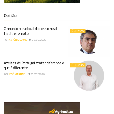
Opinião
O mundo paradoxal do nosso rural
ÚLTIMAS
tardio e remoto
POR
ANTÓNIO COVAS
02/08/2026
Azeites de Portugal: tratar diferente o
ÚLTIMAS
que é diferente
POR
JOSÉ MARTINO
26/07/2026