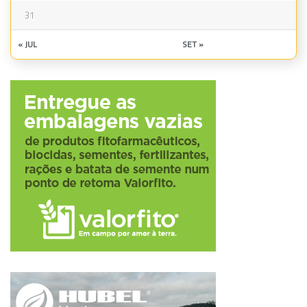
31
« JUL
SET »