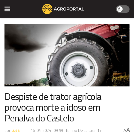
Despiste de trator agrícola
provoca morte a idoso em
Penalva do Castelo
A
por
Lusa
16-04-2024 | 09:59
Tempo De Leitura: 1 min
A