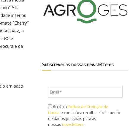
dondo” SP
ade inferior.
omate “Cherry”
r sua vez, a
m 28% e
rocura e da
Subscrever as nossas newsletteres
dio em saco
Aceito a
Política de Proteção de
Dados
e consinto a recolha e tratamento
de dados pessoais para as
nossas
newsletters
.