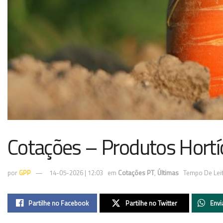
Cotações – Produtos Hortí
por
GPP
14-05-2026 | 12:03
em
Cotações PT
,
Últimas
Tempo De Leit
Partilhe no Facebook
Partilhe no Twitter
Envi