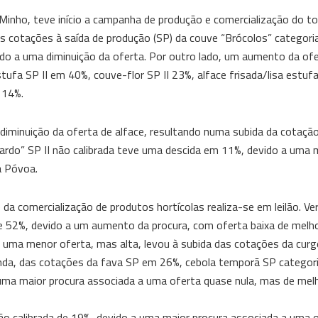
Minho, teve início a campanha de produção e comercialização do 
s cotações à saída de produção (SP) da couve “Brócolos” categoria
do a uma diminuição da oferta. Por outro lado, um aumento da of
ufa SP II em 40%, couve-flor SP II 23%, alface frisada/lisa estufa
 14%.
a diminuição da oferta de alface, resultando numa subida da cotaçã
ardo” SP II não calibrada teve uma descida em 11%, devido a uma m
a Póvoa.
da comercialização de produtos hortícolas realiza-se em leilão. Ve
 de 52%, devido a um aumento da procura, com oferta baixa de melho
 uma menor oferta, mas alta, levou à subida das cotações da cur
inda, das cotações da fava SP em 26%, cebola temporã SP categoria
a maior procura associada a uma oferta quase nula, mas de melh
o calibrada de 19%, devido a uma maior procura associada a uma 