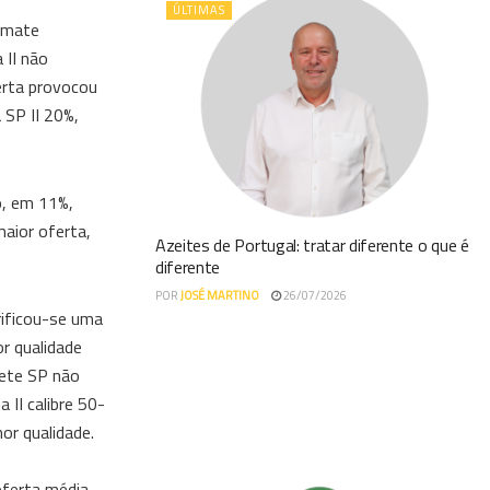
ÚLTIMAS
tomate
 II não
erta provocou
 SP II 20%,
o, em 11%,
aior oferta,
Azeites de Portugal: tratar diferente o que é
diferente
POR
JOSÉ MARTINO
26/07/2026
rificou-se uma
r qualidade
gete SP não
 II calibre 50-
or qualidade.
oferta média