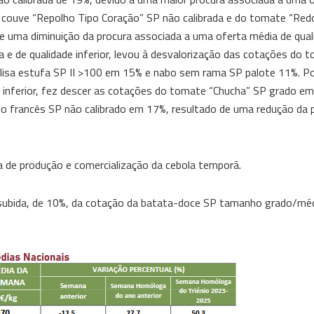
a couve “Repolho Tipo Coração” SP não calibrada e do tomate “Re
 uma diminuição da procura associada a uma oferta média de qualid
e de qualidade inferior, levou à desvalorização das cotações do t
 lisa estufa SP II >100 em 15% e nabo sem rama SP palote 11%. Po
 inferior, fez descer as cotações do tomate “Chucha” SP grado e
o francês SP não calibrado em 17%, resultado de uma redução da p
a de produção e comercialização da cebola temporã.
ra subida, de 10%, da cotação da batata-doce SP tamanho grado/mé