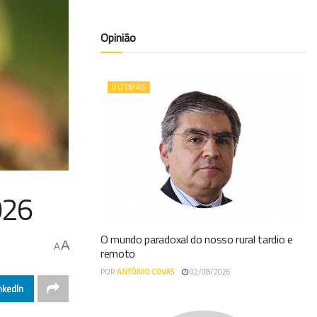
Opinião
ÚLTIMAS
026
O mundo paradoxal do nosso rural tardio e
A
A
remoto
POR
ANTÓNIO COVAS
02/08/2026
nkedIn