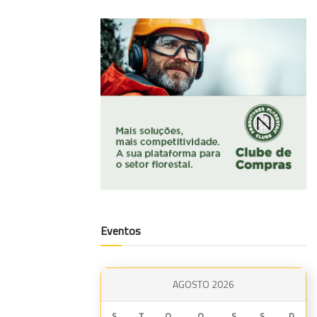
Eventos
AGOSTO 2026
S
T
Q
Q
S
S
D