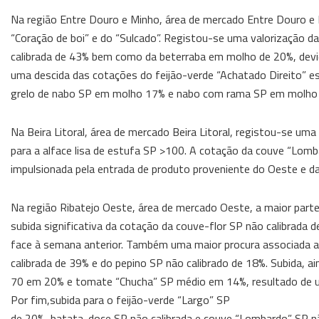
Na região Entre Douro e Minho, área de mercado Entre Douro e 
“Coração de boi” e do “Sulcado”. Registou-se uma valorização da
calibrada de 43% bem como da beterraba em molho de 20%, devi
uma descida das cotações do feijão-verde “Achatado Direito” est
grelo de nabo SP em molho 17% e nabo com rama SP em molho
Na Beira Litoral, área de mercado Beira Litoral, registou-se um
para a alface lisa de estufa SP >100. A cotação da couve “Lomb
impulsionada pela entrada de produto proveniente do Oeste e d
Na região Ribatejo Oeste, área de mercado Oeste, a maior parte 
subida significativa da cotação da couve-flor SP não calibrada
face à semana anterior. Também uma maior procura associada a
calibrada de 39% e do pepino SP não calibrado de 18%. Subida, a
70 em 20% e tomate “Chucha” SP médio em 14%, resultado de um
Por fim,subida para o feijão-verde “Largo” SP
de 20%, batata-doce SP não calibrada e couve “Lombardo” SP nã