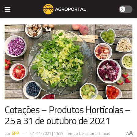
Cotações – Produtos Hortícolas –
25 a 31 de outubro de 2021
A
por
GPP
04-11-2021 | 11:59
Tempo De Leitura: 7 mins
A