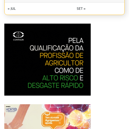
« JUL
SET »