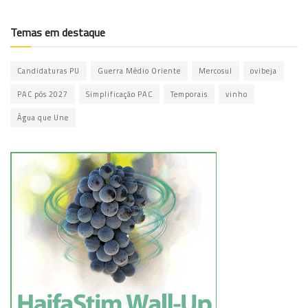
Temas em destaque
Candidaturas PU
Guerra Médio Oriente
Mercosul
ovibeja
PAC pós 2027
Simplificação PAC
Temporais
vinho
Água que Une