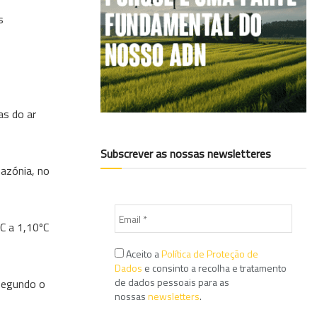
s
as do ar
Subscrever as nossas newsletteres
mazónia, no
C a 1,10ºC
Aceito a
Política de Proteção de
Dados
e consinto a recolha e tratamento
de dados pessoais para as
 segundo o
nossas
newsletters
.