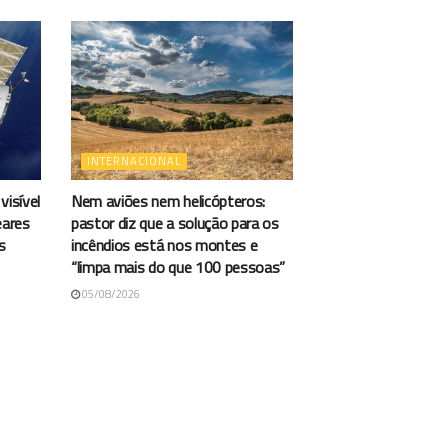
INTERNACIONAL
visível
Nem aviões nem helicópteros:
eares
pastor diz que a solução para os
s
incêndios está nos montes e
“limpa mais do que 100 pessoas”
05/08/2026