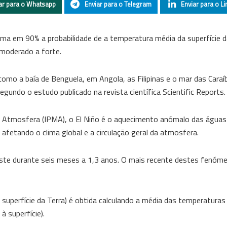
ar para o Whatsapp
Enviar para o Telegram
Enviar para o Li
ma em 90% a probabilidade de a temperatura média da superfície d
 moderado a forte.
omo a baía de Benguela, em Angola, as Filipinas e o mar das Caraí
undo o estudo publicado na revista científica Scientific Reports.
a Atmosfera (IPMA), o El Niño é o aquecimento anómalo das águas 
afetando o clima global e a circulação geral da atmosfera.
iste durante seis meses a 1,3 anos. O mais recente destes fenóm
 superfície da Terra) é obtida calculando a média das temperaturas
à superfície).