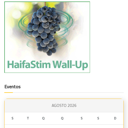
Eventos
AGOSTO 2026
S
T
Q
Q
S
S
D