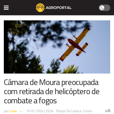
Câmara de Moura preocupada
com retirada de helicóptero de
combate a fogos
A
por
Lusa
19-07-2024 | 20:54
Tempo De Leitura: 3 mins
A