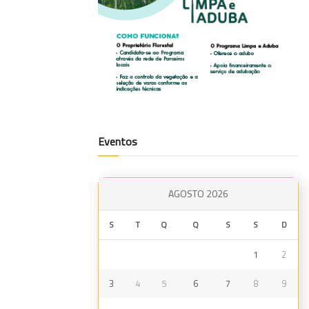
Eventos
AGOSTO 2026
S
T
Q
Q
S
S
D
1
2
3
4
5
6
7
8
9