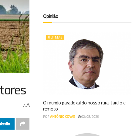
Opinião
ÚLTIMAS
ltores
O mundo paradoxal do nosso rural tardio e
A
A
remoto
POR
ANTÓNIO COVAS
02/08/2026
nkedIn