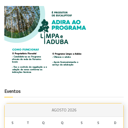
Eventos
AGOSTO 2026
S
T
Q
Q
S
S
D