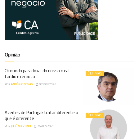
Opinião
O mundo paradoxal do nosso rural
ÚLTIMAS
tardio e remoto
POR
ANTÓNIO COVAS
02/08/2026
Azeites de Portugal: tratar diferente o
ÚLTIMAS
que é diferente
POR
JOSÉ MARTINO
26/07/2026