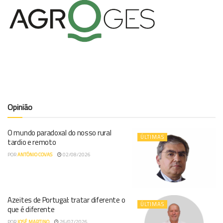
Opinião
O mundo paradoxal do nosso rural
ÚLTIMAS
tardio e remoto
POR
ANTÓNIO COVAS
02/08/2026
Azeites de Portugal: tratar diferente o
ÚLTIMAS
que é diferente
POR
JOSÉ MARTINO
26/07/2026