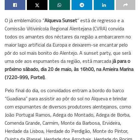
O já emblemático “
Alqueva Sunset
” está de regresso e a
Comissão Vitivinícola Regional Alentejana (CVRA) convida
todos os amantes dos néctares da região a embarcarem no
maior lago artificial da Europa e deixarem-se encantar pelo
pôr do sol mais bonito do Alentejo. A sunset party, que será
uma ode aos espumantes da região, está marcada
já para o
próximo sábado, dia 20 de maio, às 16h00, na Amieira Marina
(7220-999, Portel)
.
Pelo final do dia, os convidados entram a bordo do barco
“Guadiana” para assistir ao pôr do sol no Alqueva e brindar
com espumantes de diversos produtores alentejanos, como
João Portugal Ramos, Adega do Montado, Adega de Borba,
Comenda Grande, Carmim, Monte da Barbosa, Ervideira,
Herdade da Lisboa, Herdade do Perdigão, Monte do Pintor,
Quinta da Plansel, Herdade dos Arrochais, Herdade do Rocim