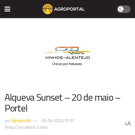
Alqueva Sunset – 20 de maio –
Portel
por
Agroportal
03-05-2023 | 07:07
A
A
Tempo De Leitura: 2 mins