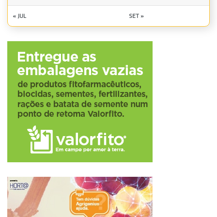
« JUL
SET »