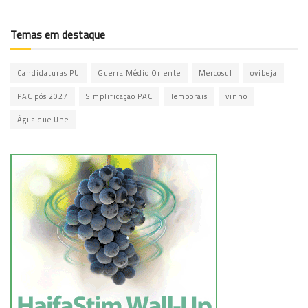
Temas em destaque
Candidaturas PU
Guerra Médio Oriente
Mercosul
ovibeja
PAC pós 2027
Simplificação PAC
Temporais
vinho
Água que Une