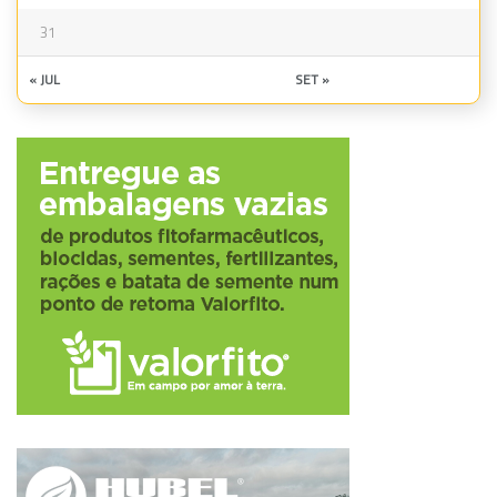
31
« JUL
SET »