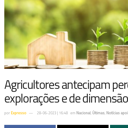
Agricultores antecipam pe
explorações e de dimensão 
por
Expresso
28-06-2023 | 16:48
em
Nacional
,
Últimas
,
Notícias apo