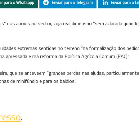
ar para o Whatsapp
Enviar para o Telegram
Enviar para o Li
ais” nos apoios ao sector, cuja real dimensão “será aclarada quand
iculdades extremas sentidas no terreno “na formalização dos pedid
a apressada e má reforma da Política Agrícola Comum (PAC)”.
ira, que se anteveem “grandes perdas nas ajudas, particularmente
nas de minifúndio e para os baldios”.
resso
.