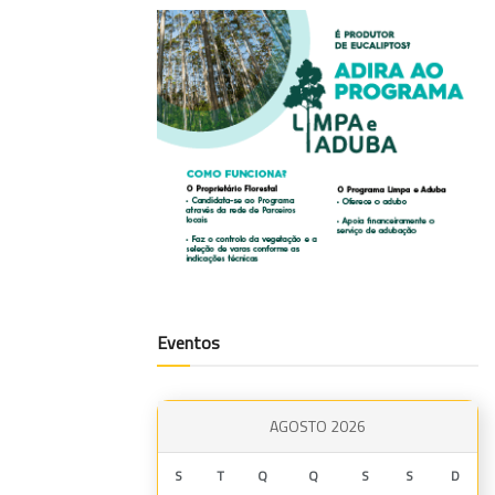
Eventos
AGOSTO 2026
S
T
Q
Q
S
S
D