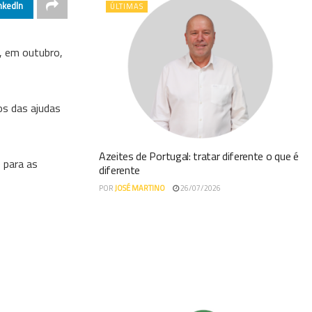
nkedIn
ÚLTIMAS
o, em outubro,
os das ajudas
Azeites de Portugal: tratar diferente o que é
 para as
diferente
POR
JOSÉ MARTINO
26/07/2026