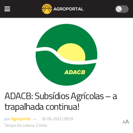
ADACB: Subsídios Agrícolas – a
trapalhada continua!
por
Agroportal
18-09-2023 | 09:59
A
A
Tempo De Leitura: 3 mins