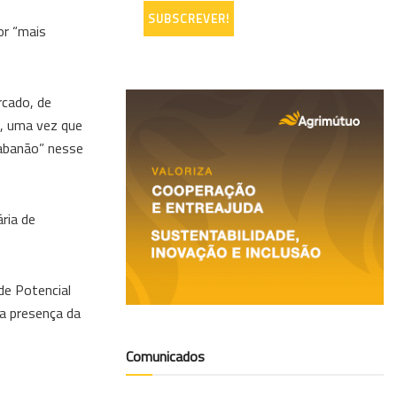
or “mais
rcado, de
l, uma vez que
“abanão” nesse
ria de
de Potencial
 a presença da
Comunicados