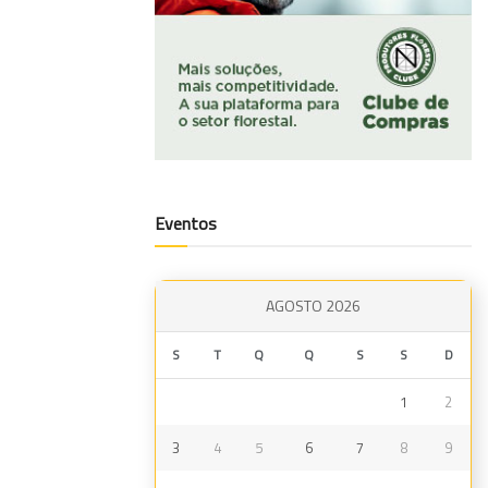
Eventos
AGOSTO 2026
S
T
Q
Q
S
S
D
1
2
3
4
5
6
7
8
9