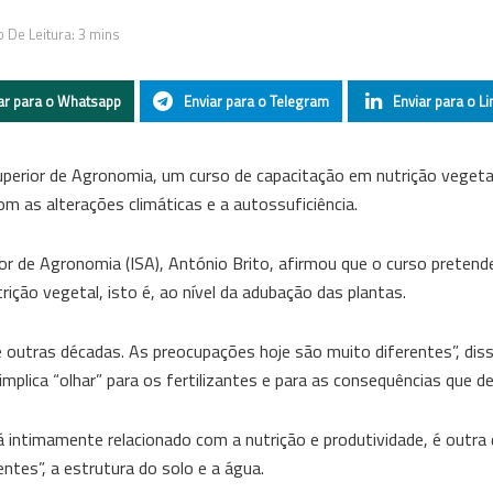
 De Leitura: 3 mins
ar para o Whatsapp
Enviar para o Telegram
Enviar para o Li
uperior de Agronomia, um curso de capacitação em nutrição vegeta
com as alterações climáticas e a autossuficiência.
or de Agronomia (ISA), António Brito, afirmou que o curso pretende
ição vegetal, isto é, ao nível da adubação das plantas.
outras décadas. As preocupações hoje são muito diferentes”, dis
 implica “olhar” para os fertilizantes e para as consequências que d
á intimamente relacionado com a nutrição e produtividade, é outra
entes”, a estrutura do solo e a água.