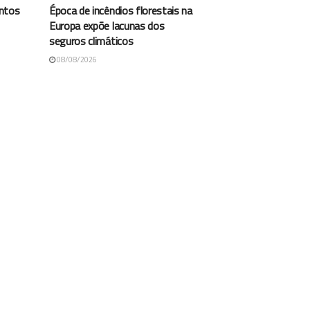
antos
Época de incêndios florestais na
Europa expõe lacunas dos
seguros climáticos
08/08/2026