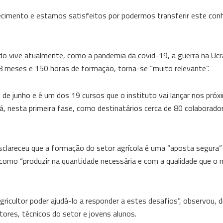
ecimento e estamos satisfeitos por podermos transferir este con
do vive atualmente, como a pandemia da covid-19, a guerra na Ucr
18 meses e 150 horas de formação, torna-se “muito relevante”.
l de junho e é um dos 19 cursos que o instituto vai lançar nos pró
rá, nesta primeira fase, como destinatários cerca de 80 colaborad
clareceu que a formação do setor agrícola é uma “aposta segura” 
, como “produzir na quantidade necessária e com a qualidade que o
ricultor poder ajudá-lo a responder a estes desafios”, observou, d
ltores, técnicos do setor e jovens alunos.