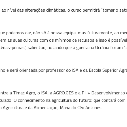
o nível das alterações climáticas, o curso permitirá “tornar o set
que podemos dar, não só à nossa equipa, mas futuramente, ao me
em as suas culturas com os mínimos de recursos e isso é possíve
rias-primas”, salientou, notando que a guerra na Ucrânia foi um 
nho e será orientada por professor do ISA e da Escola Superior Agrá
a entre a Timac Agro, o ISA, a AGRO.GES e a PH+ Desenvolvimento 
itulado ‘O conhecimento na agricultura do futuro’, que contará com
a Agricultura e da Alimentação, Maria do Céu Antunes.