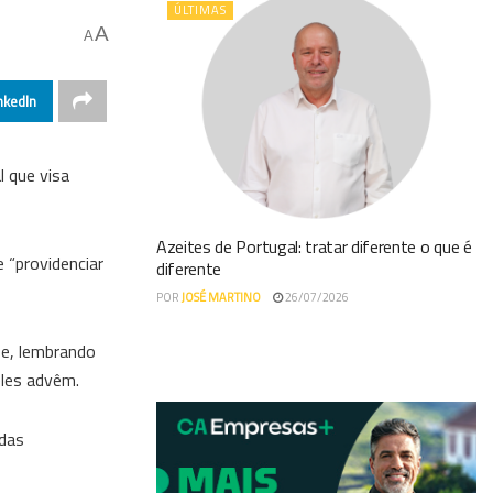
ÚLTIMAS
A
A
nkedIn
l que visa
Azeites de Portugal: tratar diferente o que é
 “providenciar
diferente
POR
JOSÉ MARTINO
26/07/2026
se, lembrando
eles advêm.
 das