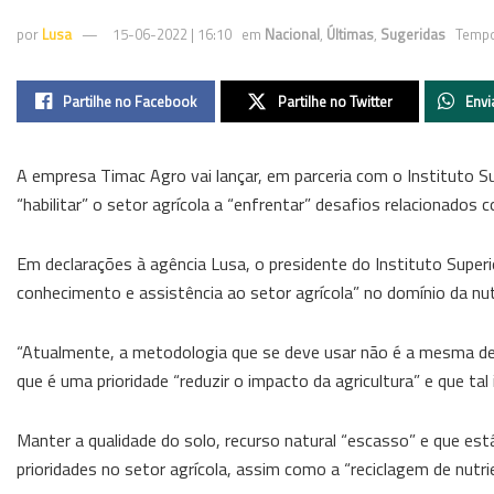
por
Lusa
15-06-2022 | 16:10
em
Nacional
,
Últimas
,
Sugeridas
Tempo
Partilhe no Facebook
Partilhe no Twitter
Envi
A empresa Timac Agro vai lançar, em parceria com o Instituto S
“habilitar” o setor agrícola a “enfrentar” desafios relacionados 
Em declarações à agência Lusa, o presidente do Instituto Superi
conhecimento e assistência ao setor agrícola” no domínio da nutr
“Atualmente, a metodologia que se deve usar não é a mesma de 
que é uma prioridade “reduzir o impacto da agricultura” e que tal
Manter a qualidade do solo, recurso natural “escasso” e que est
prioridades no setor agrícola, assim como a “reciclagem de nutri