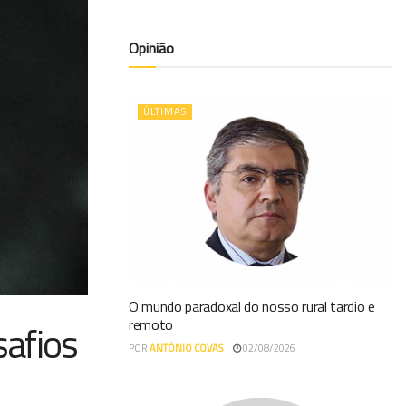
Opinião
ÚLTIMAS
O mundo paradoxal do nosso rural tardio e
remoto
safios
POR
ANTÓNIO COVAS
02/08/2026