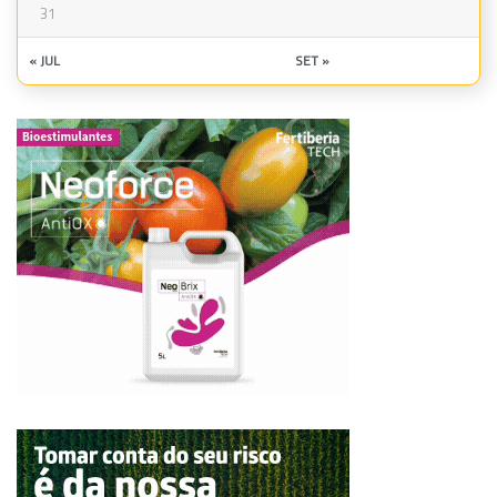
31
« JUL
SET »