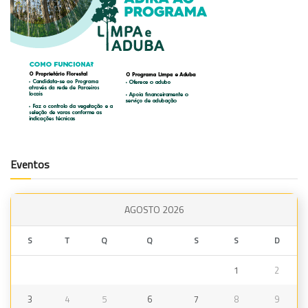
Eventos
AGOSTO 2026
S
T
Q
Q
S
S
D
1
2
3
4
5
6
7
8
9