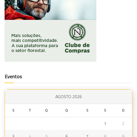
Eventos
AGOSTO 2026
S
T
Q
Q
S
S
D
1
2
3
4
5
6
7
8
9