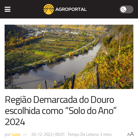
Região Demarcada do Douro
escolhida como “Solo do Ano”
2024
A
por
Lusa
05-12-2023 | 00:01
Tempo De Leitura: 3 mins
A