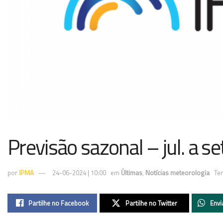
Previsão sazonal – jul. a s
por
IPMA
24-06-2024 | 10:00
em
Últimas
,
Notícias meteorologia
Tem
Partilhe no Facebook
Partilhe no Twitter
Envi