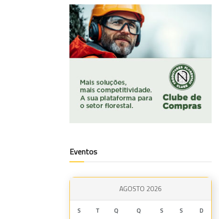
Eventos
AGOSTO 2026
S
T
Q
Q
S
S
D