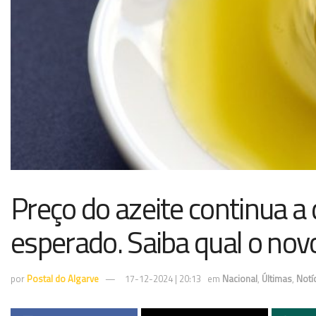
Preço do azeite continua a 
esperado. Saiba qual o novo
por
Postal do Algarve
17-12-2024 | 20:13
em
Nacional
,
Últimas
,
Notí