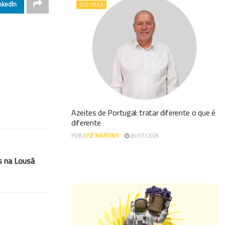
nkedIn
ÚLTIMAS
Azeites de Portugal: tratar diferente o que é
diferente
POR
JOSÉ MARTINO
26/07/2026
s na Lousã