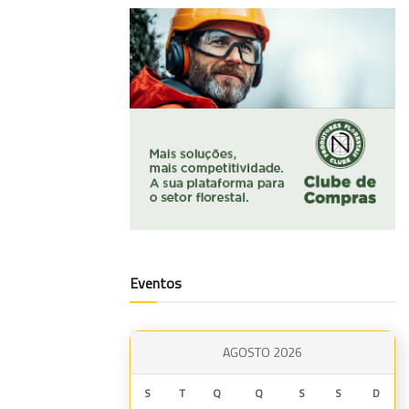
Eventos
AGOSTO 2026
S
T
Q
Q
S
S
D