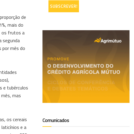
 proporção de
21%, mais do
e os frutos a
 a segunda
os por mês do
ntidades
sos),
s e tubérculos
or mês, mas
as, os cereais
Comunicados
aticínios e a