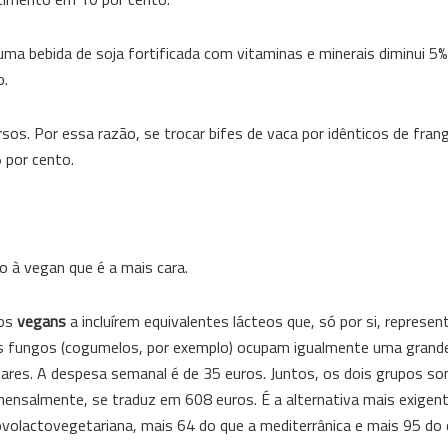
a bebida de soja fortificada com vitaminas e minerais diminui 5
o.
. Por essa razão, se trocar bifes de vaca por idênticos de frang
 por cento.
ão à vegan que é a mais cara.
 os
vegans
a incluírem equivalentes lácteos que, só por si, represe
 os fungos (cogumelos, por exemplo) ocupam igualmente uma grande
tares. A despesa semanal é de 35 euros. Juntos, os dois grupos 
mensalmente, se traduz em 608 euros. É a alternativa mais exigen
ovolactovegetariana, mais 64 do que a mediterrânica e mais 95 do 