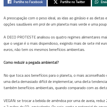
Partilhe no Facebook
Partilhe no Twitter
Envi
A preocupação com o peso ideal, as idas ao ginásio e as diet
opções saudáveis em prol de um planeta mais verde e uma poupan
A DECO PROTESTE analisou os quatro regimes alimentares mais 
que o vegan é o mais dispendioso, exigindo mais de sete mil eur
euros, não tem os mesmos benefícios ambientais.
Como reduzir a pegada ambiental?
No que toca aos benefícios para o planeta, o mais aconselhado
uma dieta demasiado difícil de implementar, uma dieta tendenc
também benefícios ambientais, quando comparado com as dietas
VEGAN: se trocar a bebida de amêndoa por uma de aveia, redu
e 2 quilos de CO
equivalente. Ou seja, corta o potencial de aqu