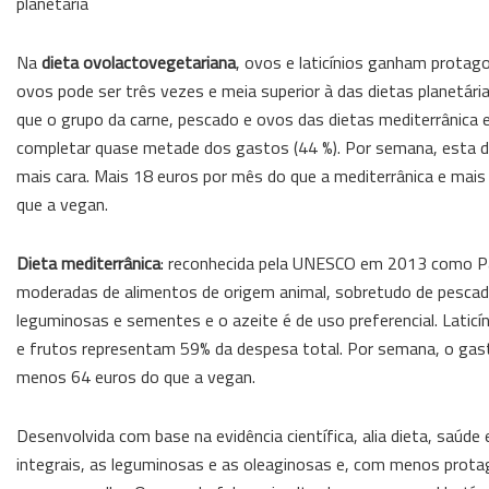
planetária
Na
dieta
ovolactovegetariana
, ovos e laticínios ganham protago
ovos pode ser três vezes e meia superior à das dietas planetári
que o grupo da carne, pescado e ovos das dietas mediterrânica e
completar quase metade dos gastos (44 %). Por semana, esta die
mais cara. Mais 18 euros por mês do que a mediterrânica e mais
que a vegan.
Dieta mediterrânica
: reconhecida pela UNESCO em 2013 como Pa
moderadas de alimentos de origem animal, sobretudo de pescado. 
leguminosas e sementes e o azeite é de uso preferencial. Latic
e frutos representam 59% da despesa total. Por semana, o gast
menos 64 euros do que a vegan.
Desenvolvida com base na evidência científica, alia dieta, saúde
integrais, as leguminosas e as oleaginosas e, com menos protago