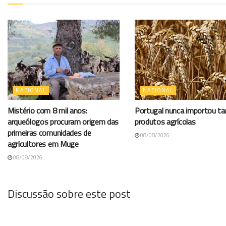
NACIONAL
NACIONAL
Mistério com 8 mil anos:
Portugal nunca importou t
arqueólogos procuram origem das
produtos agrícolas
primeiras comunidades de
08/08/2026
agricultores em Muge
08/08/2026
Discussão sobre este post