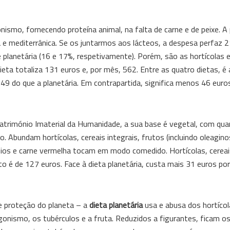
nismo, fornecendo proteína animal, na falta de carne e de peixe. A
a e mediterrânica. Se os juntarmos aos lácteos, a despesa perfaz 
 planetária (16 e 17%, respetivamente). Porém, são as hortícolas 
ta totaliza 131 euros e, por mês, 562. Entre as quatro dietas, é
 49 do que a planetária. Em contrapartida, significa menos 46 eur
trimónio Imaterial da Humanidade, a sua base é vegetal, com qua
Abundam hortícolas, cereais integrais, frutos (incluindo oleagino
ínios e carne vermelha tocam em modo comedido. Hortícolas, cereai
o é de 127 euros. Face à dieta planetária, custa mais 31 euros p
 e proteção do planeta – a
dieta planetária
usa e abusa dos hortícol
nismo, os tubérculos e a fruta. Reduzidos a figurantes, ficam os l