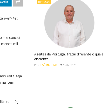
nkedIn
ÚLTIMAS
sta
wish list
 – e conclui
e menos mil
Azeites de Portugal: tratar diferente o que é
diferente
POR
JOSÉ MARTINO
26/07/2026
Caso esta seja
nimal tem
itros de água