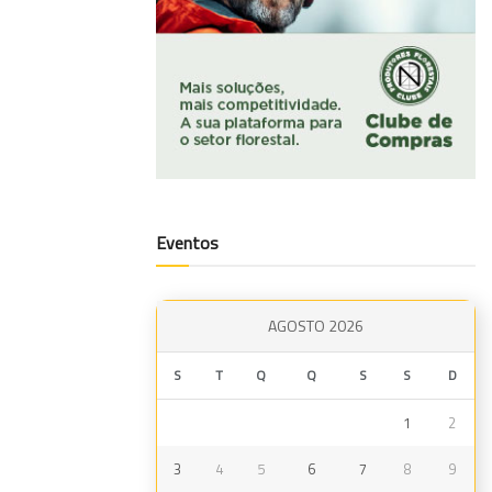
Eventos
AGOSTO 2026
S
T
Q
Q
S
S
D
1
2
3
4
5
6
7
8
9