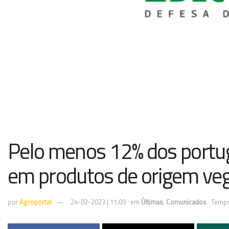
Pelo menos 12% dos portu
em produtos de origem veg
por
Agroportal
24-02-2023 | 11:09
em
Últimas
,
Comunicados
Tempo