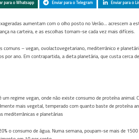
ar para o Whatsapp
Enviar para o Telegram
Enviar para o Li
as exageradas aumentam com o olho posto no Verão… acrescem a e
ça na carteira, e as escolhas tornam-se cada vez mais difíceis.
comuns – vegan, ovolactovegetariano, mediterrânico e planetário
os por ano. Em contrapartida, a dieta planetária, que custa cerca d
 é um regime vegan, onde não existe consumo de proteína animal. 
ialmente mais vegetal, temperado com quanto baste de proteína a
 mediterrânicas e planetárias
z 20% o consumo de água. Numa semana, poupam-se mais de 1500 l
ecimento em 10 por cento.