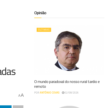
Opinião
ÚLTIMAS
adas
O mundo paradoxal do nosso rural tardio e
remoto
POR
ANTÓNIO COVAS
02/08/2026
A
A