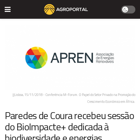
||Lisboa, 15/11/2018 - Conferência M-Forum. O Papel do Setor Privado na Promoção do
Crescimento Económico em África.
Paredes de Coura recebeu sessão
do BioImpacte+ dedicada à
biodiversidade e energias