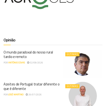
Opinião
O mundo paradoxal do nosso rural
ÚLTIMAS
tardio e remoto
POR
ANTÓNIO COVAS
02/08/2026
Azeites de Portugal: tratar diferente o
ÚLTIMAS
que é diferente
POR
JOSÉ MARTINO
26/07/2026