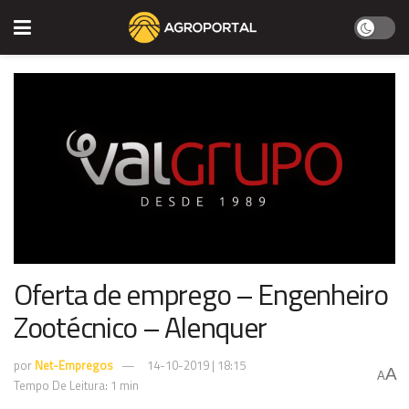
Oferta de emprego – Engenheiro
Zootécnico – Alenquer
por
Net-Empregos
14-10-2019 | 18:15
A
A
Tempo De Leitura: 1 min