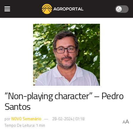
“Non-playing character” – Pedro
Santos
por
NOVO Semanário
28-02-2024 | 07:18
A
A
Tempo De Leitura: 1 min