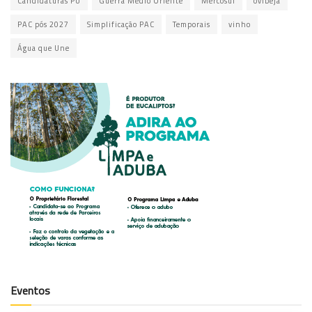
Candidaturas PU
Guerra Médio Oriente
Mercosul
ovibeja
PAC pós 2027
Simplificação PAC
Temporais
vinho
Água que Une
Eventos