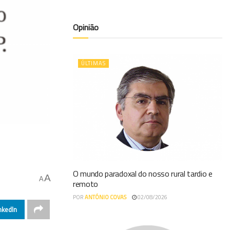
Opinião
ÚLTIMAS
O mundo paradoxal do nosso rural tardio e
A
A
remoto
POR
ANTÓNIO COVAS
02/08/2026
nkedIn