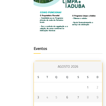
Eventos
AGOSTO 2026
S
T
Q
Q
S
S
D
1
2
3
4
5
6
7
8
9