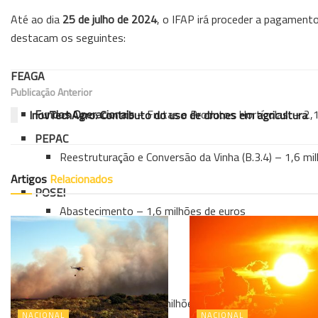
Até ao dia
25 de julho de 2024
, o IFAP irá proceder a pagamen
destacam os seguintes:
FEAGA
Publicação Anterior
Fundos Operacionais
– Frutas e Produtos Hortícolas – 2,1
InovTechAgro: Contributo do uso de drones em agricultura
PEPAC
Reestruturação e Conversão da Vinha (B.3.4) – 1,6 mi
Artigos
Relacionados
POSEI
Abastecimento – 1,6 milhões de euros
FEADER
PDR2020
Investimento – 33,1 milhões de euros
NACIONAL
NACIONAL