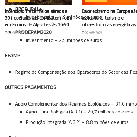
PRORURAL+
Incêndios: Treze meios aéreos e
Calor extremo na Europa af
Investimento – 1,9 milhões de euros
301 operacionais combatem fogo
agricultura, turismo e
em Fornos de Algodres às 16:50
infraestruturas energéticas
PRODERAM2020
07/08/2026
07/08/2026
Investimento – 2,5 milhões de euros
FEAMP
Regime de Compensação aos Operadores do Setor das Pesc
OUTROS PAGAMENTOS
Apoio Complementar dos Regimes Ecológicos
– 31,0 milhõ
Agricultura Biológica (A.3.1) – 20,7 milhões de euros
Produção Integrada (A.3.2) – 8,8 milhões de euros
*